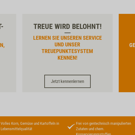
T-
TREUE WIRD BELOHNT!
LERNEN SIE UNSEREN SERVICE
UND UNSER
N,
GE
TREUEPUNKTESYSTEM
KENNEN!
Jetzt kennenlernen
Volles Korn, Gemüse und Kartoffeln in
Frei von gentechnisch manipulierten
Lebensmittelqualität
Zutaten und chem.
Konservierungsstoffen