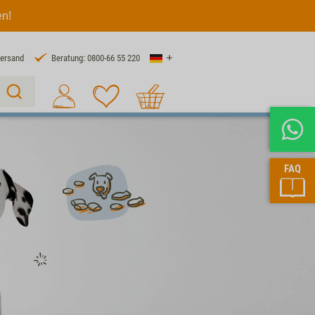
en!
Land
Versand
Beratung: 0800-66 55 220
Warenkorb
Suche 1
FAQ