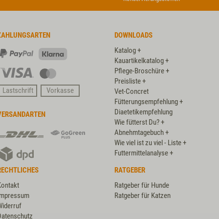
ZAHLUNGSARTEN
DOWNLOADS
Katalog +
PayPal
Klarna
Kauartikelkatalog +
Pflege-Broschüre +
Visa
Master
Preisliste +
Card
Lastschrift
Vorkasse
Vet-Concret
Fütterungsempfehlung +
Diaetetikempfehlung
VERSANDARTEN
Wie fütterst Du? +
DHL
DHL
Abnehmtagebuch +
GoGreen
Wie viel ist zu viel - Liste +
DPD
Plus
Futtermittelanalyse +
RECHTLICHES
RATGEBER
Kontakt
Ratgeber für Hunde
Impressum
Ratgeber für Katzen
Widerruf
Datenschutz