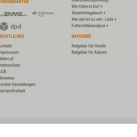
Diaetetikempfehlung
VERSANDARTEN
Wie fütterst Du? +
DHL
DHL
Abnehmtagebuch +
GoGreen
Wie viel ist zu viel - Liste +
DPD
Plus
Futtermittelanalyse +
RECHTLICHES
RATGEBER
Kontakt
Ratgeber für Hunde
Impressum
Ratgeber für Katzen
Widerruf
Datenschutz
AGB
Hinweise
Cookie-Einstellungen
arrierefreiheit
VET-CONCEPT HÄNDLER