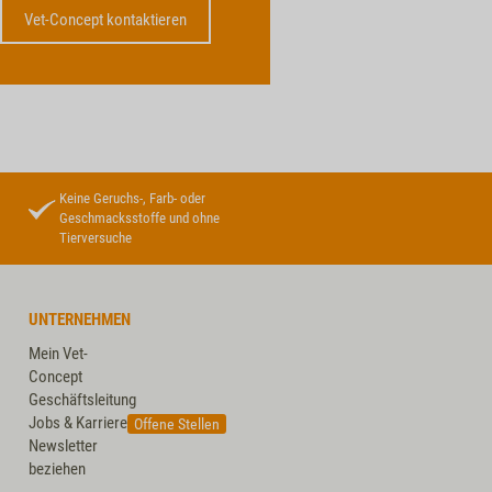
Vet-Concept kontaktieren
Keine Geruchs-, Farb- oder
Geschmacksstoffe und ohne
Tierversuche
UNTERNEHMEN
Mein Vet-
Concept
Geschäftsleitung
Jobs & Karriere
Offene Stellen
Newsletter
beziehen