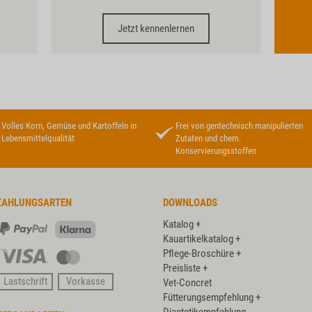
Jetzt kennenlernen
Volles Korn, Gemüse und Kartoffeln in
Frei von gentechnisch manipulierten
Lebensmittelqualität
Zutaten und chem.
Konservierungsstoffen
ZAHLUNGSARTEN
DOWNLOADS
Katalog +
PayPal
Klarna
Kauartikelkatalog +
Pflege-Broschüre +
Visa
Master
Preisliste +
Card
Lastschrift
Vorkasse
Vet-Concret
Fütterungsempfehlung +