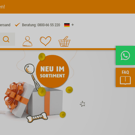
en!
Land
Versand
Beratung: 0800-66 55 220
Warenkorb
Suche 1
FAQ