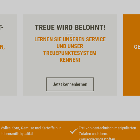
T-
TREUE WIRD BELOHNT!
LERNEN SIE UNSEREN SERVICE
UND UNSER
N,
GE
TREUEPUNKTESYSTEM
KENNEN!
Jetzt kennenlernen
Volles Korn, Gemüse und Kartoffeln in
Frei von gentechnisch manipulierten
Lebensmittelqualität
Zutaten und chem.
Konservierungsstoffen