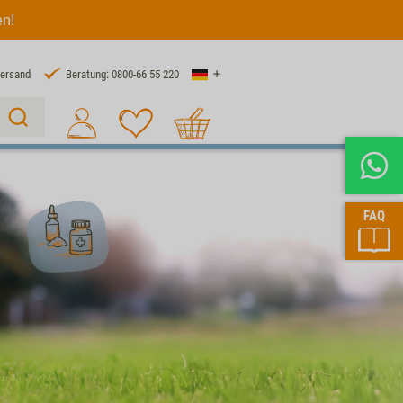
en!
Land
Versand
Beratung: 0800-66 55 220
Warenkorb
Suche 1
FAQ