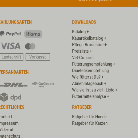
ZAHLUNGSARTEN
DOWNLOADS
Katalog +
PayPal
Klarna
Kauartikelkatalog +
Pflege-Broschüre +
Visa
Master
Preisliste +
Card
Lastschrift
Vorkasse
Vet-Concret
Fütterungsempfehlung +
Diaetetikempfehlung
VERSANDARTEN
Wie fütterst Du? +
DHL
DHL
Abnehmtagebuch +
GoGreen
Wie viel ist zu viel - Liste +
DPD
Plus
Futtermittelanalyse +
RECHTLICHES
RATGEBER
Kontakt
Ratgeber für Hunde
Impressum
Ratgeber für Katzen
Widerruf
Datenschutz