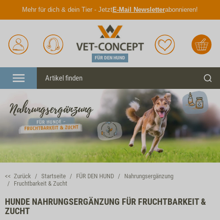
Mehr für dich & dein Tier - Jetzt
E-Mail Newsletter
abonnieren!
Anmelden
Unser
Merkliste
Warenkorb
Service
FÜR DEN HUND
Menü
Such
<< Zurück
Startseite
FÜR DEN HUND
Nahrungsergänzung
Fruchtbarkeit & Zucht
HUNDE NAHRUNGSERGÄNZUNG FÜR FRUCHTBARKEIT &
ZUCHT