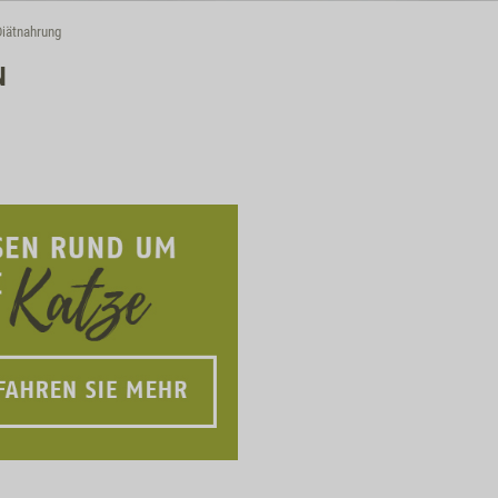
Diätnahrung
N