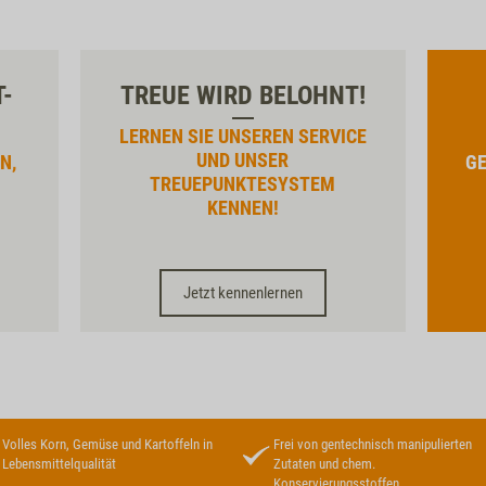
T-
TREUE WIRD BELOHNT!
LERNEN SIE UNSEREN SERVICE
UND UNSER
N,
GE
TREUEPUNKTESYSTEM
KENNEN!
Jetzt kennenlernen
Volles Korn, Gemüse und Kartoffeln in
Frei von gentechnisch manipulierten
Lebensmittelqualität
Zutaten und chem.
Konservierungsstoffen