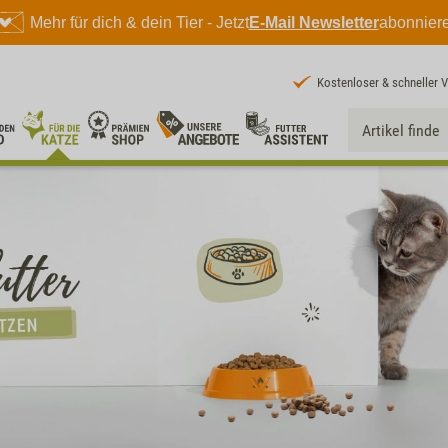
Mehr für dich & dein Tier - Jetzt
E-Mail Newsletter
abonnier
Kostenloser & schneller 