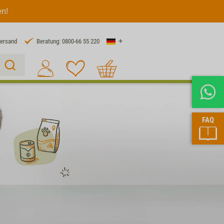
en!
Land
Versand
Beratung: 0800-66 55 220
Warenkorb
Suche 1
FAQ