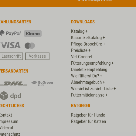
ZAHLUNGSARTEN
DOWNLOADS
Katalog +
PayPal
Klarna
Kauartikelkatalog +
Pflege-Broschüre +
Visa
Master
Preisliste +
Card
Lastschrift
Vorkasse
Vet-Concret
Fütterungsempfehlung +
Diaetetikempfehlung
VERSANDARTEN
Wie fütterst Du? +
DHL
DHL
Abnehmtagebuch +
GoGreen
Wie viel ist zu viel - Liste +
DPD
Plus
Futtermittelanalyse +
RECHTLICHES
RATGEBER
Kontakt
Ratgeber für Hunde
Impressum
Ratgeber für Katzen
Widerruf
Datenschutz