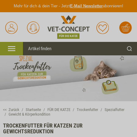
Mehr für dich & dein Tier - Jetzt
E-Mail Newsletter
abonnieren!
Anmelden
Unser
Merkliste
Warenkorb
Service
FÜR DIE KATZE
Menü
Such
<< Zurück
Startseite
FÜR DIE KATZE
Trockenfutter
Spezialfutter
Gewicht & Körperkondition
TROCKENFUTTER FÜR KATZEN ZUR
GEWICHTSREDUKTION