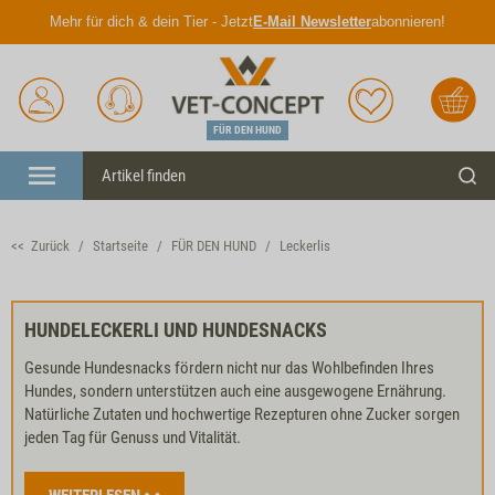
Mehr für dich & dein Tier - Jetzt
E-Mail Newsletter
abonnieren!
Anmelden
Unser
Merkliste
Warenkorb
Service
FÜR DEN HUND
Menü
Such
<< Zurück
Startseite
FÜR DEN HUND
Leckerlis
HUNDELECKERLI UND HUNDESNACKS
Gesunde Hundesnacks fördern nicht nur das Wohlbefinden Ihres
Hundes, sondern unterstützen auch eine ausgewogene Ernährung.
Natürliche Zutaten und hochwertige Rezepturen ohne Zucker sorgen
jeden Tag für Genuss und Vitalität.