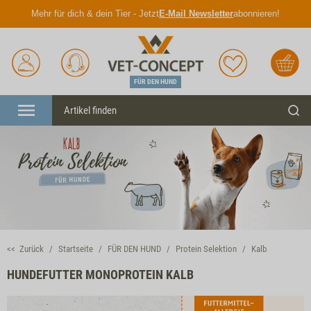
Mehr für dich & dein Tier - Jetzt
E-Mail Newsletter
abonnieren!
Anmelden
Unser
Merkliste
Warenkorb
Service
FÜR DEN HUND
Menü
Such
<< Zurück
Startseite
FÜR DEN HUND
Protein Selektion
Kalb
HUNDEFUTTER MONOPROTEIN KALB