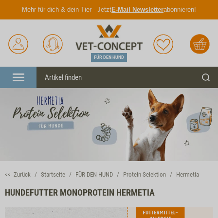
Mehr für dich & dein Tier - Jetzt
E-Mail Newsletter
abonnieren!
Anmelden
Unser
Merkliste
Warenkorb
Service
FÜR DEN HUND
Menü
Such
<< Zurück
Startseite
FÜR DEN HUND
Protein Selektion
Hermetia
HUNDEFUTTER MONOPROTEIN HERMETIA