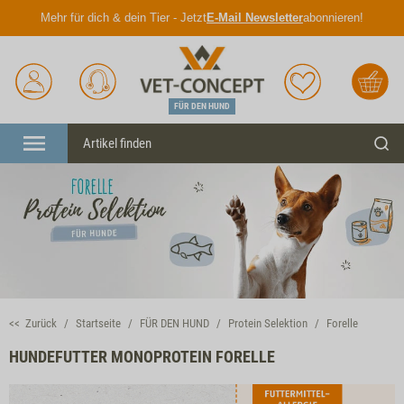
Mehr für dich & dein Tier - Jetzt
E-Mail Newsletter
abonnieren!
Anmelden
Unser
Merkliste
Warenkorb
Service
FÜR DEN HUND
Menü
Such
<< Zurück
Startseite
FÜR DEN HUND
Protein Selektion
Forelle
HUNDEFUTTER MONOPROTEIN FORELLE