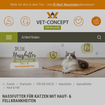
Mehr für dich & dein Tier - Jetzt
E-Mail Newsletter
abonnieren!
Anmelden
Unser
Merkliste
Warenkorb
Service
FÜR DIE KATZE
Menü
Such
<< Zurück
Startseite
FÜR DIE KATZE
Nassfutter
Spezialfutter
Haut & Fell
NASSFUTTER FÜR KATZEN MIT HAUT- &
FELLKRANKHEITEN