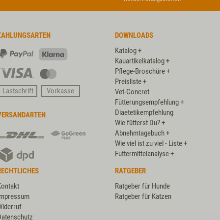
ZAHLUNGSARTEN
DOWNLOADS
Katalog +
PayPal
Klarna
Kauartikelkatalog +
Pflege-Broschüre +
Visa
Master
Preisliste +
Card
Lastschrift
Vorkasse
Vet-Concret
Fütterungsempfehlung +
Diaetetikempfehlung
VERSANDARTEN
Wie fütterst Du? +
DHL
DHL
Abnehmtagebuch +
GoGreen
Wie viel ist zu viel - Liste +
DPD
Plus
Futtermittelanalyse +
RECHTLICHES
RATGEBER
Kontakt
Ratgeber für Hunde
Impressum
Ratgeber für Katzen
Widerruf
Datenschutz