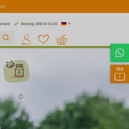
en!
Land
Versand
Beratung: 0800-66 55 220
Warenkorb
Suche 1
FAQ