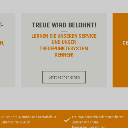
T-
TREUE WIRD BELOHNT!
LERNEN SIE UNSEREN SERVICE
UND UNSER
N,
GE
TREUEPUNKTESYSTEM
KENNEN!
Jetzt kennenlernen
Volles Korn, Gemüse und Kartoffeln in
Frei von gentechnisch manipulierten
Lebensmittelqualität
Zutaten und chem.
Konservierungsstoffen