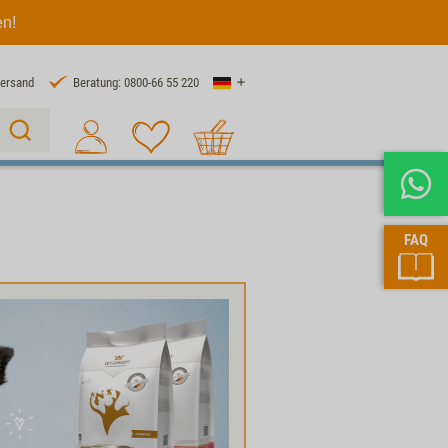
en!
Land
Versand
Beratung: 0800-66 55 220
Warenkorb
Suche 1
FAQ