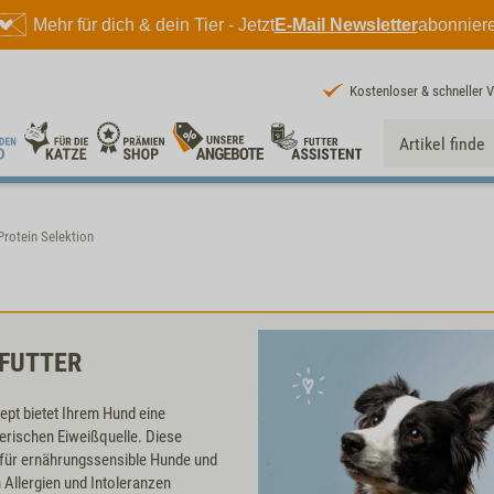
Mehr für dich & dein Tier - Jetzt
E-Mail Newsletter
abonnier
Kostenloser & schneller 
Protein Selektion
FUTTER
pt bietet Ihrem Hund eine
erischen Eiweißquelle. Diese
l für ernährungssensible Hunde und
Allergien und Intoleranzen