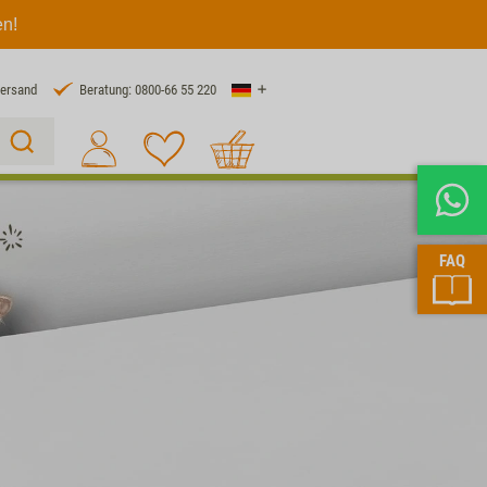
en!
Land
Versand
Beratung: 0800-66 55 220
Warenkorb
Suche 1
FAQ