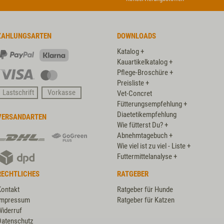
ZAHLUNGSARTEN
DOWNLOADS
Katalog +
PayPal
Klarna
Kauartikelkatalog +
Pflege-Broschüre +
Visa
Master
Preisliste +
Card
Lastschrift
Vorkasse
Vet-Concret
Fütterungsempfehlung +
Diaetetikempfehlung
VERSANDARTEN
Wie fütterst Du? +
DHL
DHL
Abnehmtagebuch +
GoGreen
Wie viel ist zu viel - Liste +
DPD
Plus
Futtermittelanalyse +
RECHTLICHES
RATGEBER
Kontakt
Ratgeber für Hunde
Impressum
Ratgeber für Katzen
Widerruf
Datenschutz