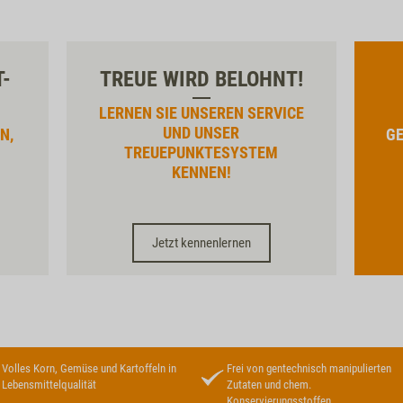
T-
TREUE WIRD BELOHNT!
LERNEN SIE UNSEREN SERVICE
UND UNSER
N,
GE
TREUEPUNKTESYSTEM
KENNEN!
Jetzt kennenlernen
Volles Korn, Gemüse und Kartoffeln in
Frei von gentechnisch manipulierten
Lebensmittelqualität
Zutaten und chem.
Konservierungsstoffen