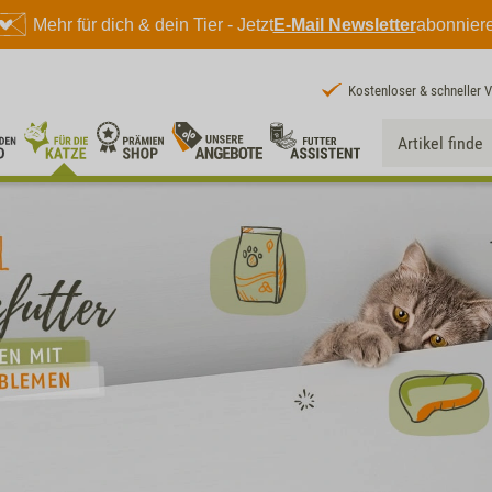
Mehr für dich & dein Tier - Jetzt
E-Mail Newsletter
abonnier
Kostenloser & schneller 