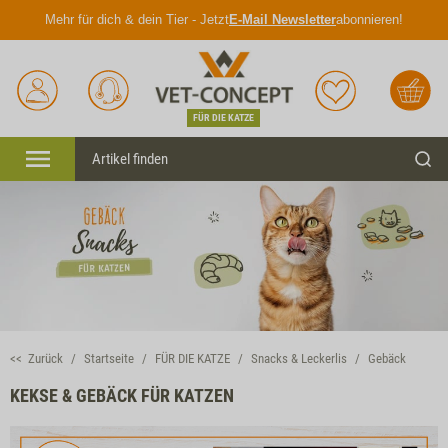
Mehr für dich & dein Tier - Jetzt
E-Mail Newsletter
abonnieren!
Anmelden
Unser
Merkliste
Warenkorb
Service
FÜR DIE KATZE
Menü
Such
<< Zurück
Startseite
FÜR DIE KATZE
Snacks & Leckerlis
Gebäck
KEKSE & GEBÄCK FÜR KATZEN