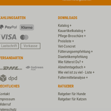
ZAHLUNGSARTEN
DOWNLOADS
Katalog +
PayPal
Klarna
Kauartikelkatalog +
Pflege-Broschüre +
Visa
Master
Preisliste +
Card
Lastschrift
Vorkasse
Vet-Concret
Fütterungsempfehlung +
Diaetetikempfehlung
VERSANDARTEN
Wie fütterst Du? +
DHL
DHL
Abnehmtagebuch +
GoGreen
Wie viel ist zu viel - Liste +
DPD
Plus
Futtermittelanalyse +
RECHTLICHES
RATGEBER
Kontakt
Ratgeber für Hunde
Impressum
Ratgeber für Katzen
Widerruf
Datenschutz