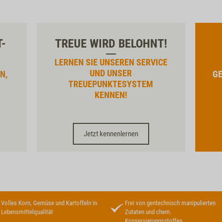
T-
TREUE WIRD BELOHNT!
LERNEN SIE UNSEREN SERVICE
UND UNSER
N,
GE
TREUEPUNKTESYSTEM
KENNEN!
Jetzt kennenlernen
Volles Korn, Gemüse und Kartoffeln in
Frei von gentechnisch manipulierten
Lebensmittelqualität
Zutaten und chem.
Konservierungsstoffen