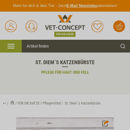
Mehr für dich & dein Tier - Jetzt
E-Mail Newsletter
abonnieren!
Anmelden
Unser
Merkliste
Warenkorb
Service
FÜR DIE KATZE
Menü
Such
ST. DIEM`S KATZENBÜRSTE
PFLEGE FÜR HAUT UND FELL
↩
FÜR DIE KATZE
Pflegemittel
St. Diem`s Katzenbürste