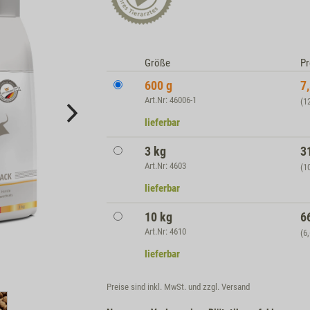
Größe
Pr
600 g
7
Art.Nr: 46006-1
(1
lieferbar
3 kg
3
Art.Nr: 4603
(1
lieferbar
10 kg
6
Art.Nr: 4610
(6
lieferbar
Preise sind inkl. MwSt. und zzgl.
Versand