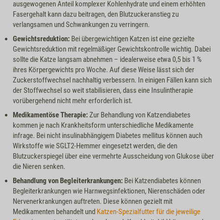
ausgewogenen Anteil komplexer Kohlenhydrate und einem erhöhten
Fasergehalt kann dazu beitragen, den Blutzuckeranstieg zu
verlangsamen und Schwankungen zu verringern.
Gewichtsreduktion:
Bei übergewichtigen Katzen ist eine gezielte
Gewichtsreduktion mit regelmäßiger Gewichtskontrolle wichtig. Dabei
sollte die Katze langsam abnehmen – idealerweise etwa 0,5 bis 1 %
ihres Körpergewichts pro Woche. Auf diese Weise lässt sich der
Zuckerstoffwechsel nachhaltig verbessern. In einigen Fällen kann sich
der Stoffwechsel so weit stabilisieren, dass eine Insulintherapie
vorübergehend nicht mehr erforderlich ist.
Medikamentöse Therapie:
Zur Behandlung von Katzendiabetes
kommen je nach Krankheitsform unterschiedliche Medikamente
infrage. Bei nicht insulinabhängigem Diabetes mellitus können auch
Wirkstoffe wie SGLT2-Hemmer eingesetzt werden, die den
Blutzuckerspiegel über eine vermehrte Ausscheidung von Glukose über
die Nieren senken.
Behandlung von Begleiterkrankungen:
Bei Katzendiabetes können
Begleiterkrankungen wie Harnwegsinfektionen, Nierenschäden oder
Nervenerkrankungen auftreten. Diese können gezielt mit
Medikamenten behandelt und
Katzen-Spezialfutter für die jeweilige