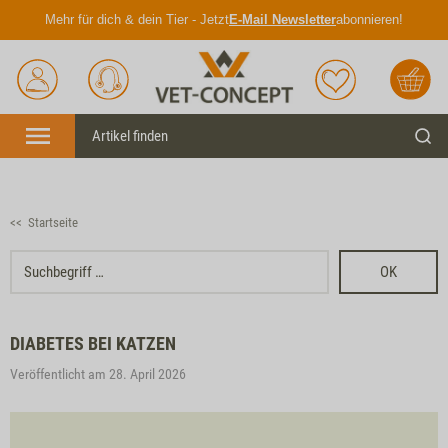
Mehr für dich & dein Tier - Jetzt
E-Mail Newsletter
abonnieren!
Anmelden
Unser
Merkliste
Warenkorb
Service
Menü
Such
<< Startseite
OK
DIABETES BEI KATZEN
Veröffentlicht am 28. April 2026