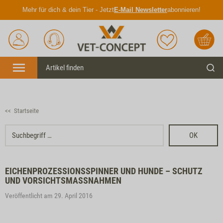
Mehr für dich & dein Tier - Jetzt
E-Mail Newsletter
abonnieren!
Anmelden
Unser
Merkliste
Warenkorb
Service
Menü
Such
<< Startseite
OK
EICHENPROZESSIONSSPINNER UND HUNDE – SCHUTZ
UND VORSICHTSMASSNAHMEN
Veröffentlicht am 29. April 2016