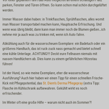
Vor einer geplanten Fahrt das Auto möglichst an einem schattigen Platz
parken, Fenster und Türen öffnen. So kann schon mal schön durchgelüftet
werden.
Immer Wasser dabei haben: in Trinkflaschen, Sprühflaschen, alles womit
man Wasser transportabel machen kann, Hauptsache Erfrischung. Und
wenn was übrig bleibt, dann kann man immer noch die Blumen gießen…ich
nehme mir ja auch was zu trinken mit, wenn ich Auto fahre.
Abkühlung auch für die wasserscheuen Exemplare: ein Badetuch oder ein
größeres Handtuch, das ist ruck-zuck nass gemacht und bietet schnell
eine kühle Unterlage. ACHTUNG!!! Deckt eure Fellnasen niemals mit
nassen Handtüchern ab. Dies kann zu einem gefährlichen Hitzestau
führen!
Ist der Hund, so wie meine Exemplare, eher die wasserscheue
Ausführung? Auch hier haben wir einen Tipp für einen schnellen Frische-
Kick mit Pflegepotential, das
St. Diem’s Derma Pflegepray
(extra Tipp:
Flasche im Kühlschrank aufbewahren. Gekühlt wirkt es noch
erfrischender.
Im Winter oft eine große Hilfe – warum nicht auch im Sommer?!