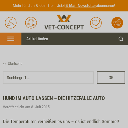
Mehr für dich & dein Tier - Jetzt
E-Mail Newsletter
abonnieren!
Anmelden
Unser
Merkliste
Warenkorb
Service
Menü
Such
<< Startseite
OK
HUND IM AUTO LASSEN – DIE HITZEFALLE AUTO
Veröffentlicht am 8. Juli 2015
Die Temperaturen verheißen es uns – es ist endlich Sommer!