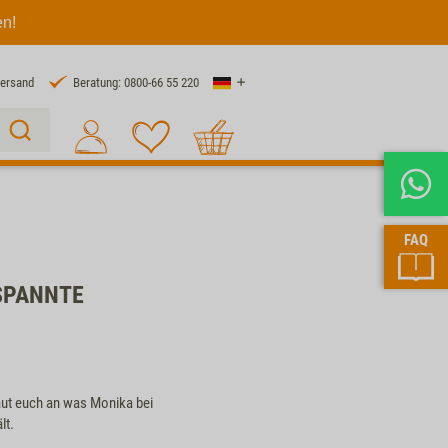
en!
Land
Versand
Beratung: 0800-66 55 220
Warenkorb
Suche 1
FAQ
SPANNTE
haut euch an was Monika bei
lt.