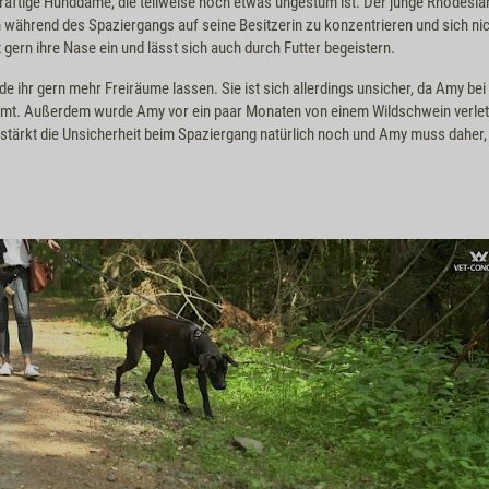
 kräftige Hunddame, die teilweise noch etwas ungestüm ist. Der junge Rhodesi
h während des Spaziergangs auf seine Besitzerin zu konzentrieren und sich ni
 gern ihre Nase ein und lässt sich auch durch Futter begeistern.
 ihr gern mehr Freiräume lassen. Sie ist sich allerdings unsicher, da Amy be
mmt. Außerdem wurde Amy vor ein paar Monaten von einem Wildschwein verletz
rstärkt die Unsicherheit beim Spaziergang natürlich noch und Amy muss daher, 