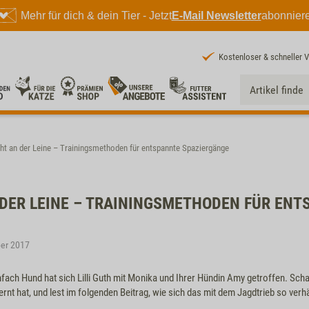
Mehr für dich & dein Tier - Jetzt
E-Mail Newsletter
abonnier
Kostenloser & schneller 
ht an der Leine – Trainingsmethoden für entspannte Spaziergänge
 DER LEINE – TRAININGSMETHODEN FÜR ENT
ber 2017
nfach Hund hat sich Lilli Guth mit Monika und Ihrer Hündin Amy getroffen. Sc
lernt hat, und lest im folgenden Beitrag, wie sich das mit dem Jagdtrieb so verhä