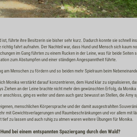
ist, führte ihre Besitzerin sie bisher sehr kurz. Dadurch konnte sie schnell 
 richtig fahrt aufnahm. Der Nachteil war, dass Hund und Mensch sich kaum 
chungen im Gang führten zu einem Rucken in der Leine, was für beide Seiten 
ation zum Abstumpfen und einer ständigen Angespanntheit führte.
ung am Menschen zu fördern und so beiden mehr Spielraum beim Nebeneinande
sich Monika verstärkt darauf konzentrieren, dem Hund klar zu signalisieren, da
 Ziehen an der Leine brachte nicht mehr den gewünschten Erfolg, da Monika n
er anschloss, ging es weiter und dann auch ganz bewusst an Stellen, die Amy 
igenen, menschlichen Körpersprache und der damit ausgestrahlten Souveränitä
ehr mit Gewichtsverlagerungen und Raumbeschränkungen und vor allem mit län
 tief zu lassen und auch ruhig zu atmen waren weitere Übungen für Monika.
m Hund bei einem entspannten Spaziergang durch den Wald?