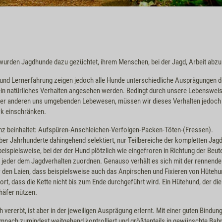
wurden Jagdhunde dazu gezüchtet, ihrem Menschen, bei der Jagd, Arbeit abz
und Lernerfahrung zeigen jedoch alle Hunde unterschiedliche Ausprägungen de
in natürliches Verhalten angesehen werden. Bedingt durch unsere Lebensweise
 der anderen uns umgebenden Lebewesen, müssen wir dieses Verhalten jedoch 
ark einschränken.
nz beinhaltet: Aufspüren-Anschleichen-Verfolgen-Packen-Töten-(Fressen).
er Jahrhunderte dahingehend selektiert, nur Teilbereiche der kompletten Jag
ispielsweise, bei der der Hund plötzlich wie eingefroren in Richtung der Beut
h jeder dem Jagdverhalten zuordnen. Genauso verhält es sich mit der rennende
ür den Laien, dass beispielsweise auch das Anpirschen und Fixieren von Hütehun
ort, dass die Kette nicht bis zum Ende durchgeführt wird. Ein Hütehund, der die 
häfer nützen.
 vererbt, ist aber in der jeweiligen Ausprägung erlernt. Mit einer guten Bindu
demnach zumindest weitgehend kontrolliert und größtenteils in gewünschte Bah