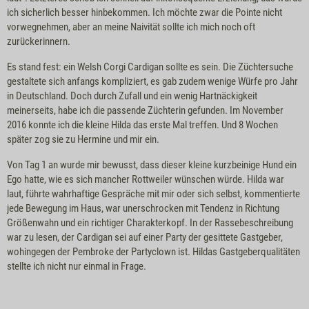
ich sicherlich besser hinbekommen. Ich möchte zwar die Pointe nicht
vorwegnehmen, aber an meine Naivität sollte ich mich noch oft
zurückerinnern.
Es stand fest: ein Welsh Corgi Cardigan sollte es sein. Die Züchtersuche
gestaltete sich anfangs kompliziert, es gab zudem wenige Würfe pro Jahr
in Deutschland. Doch durch Zufall und ein wenig Hartnäckigkeit
meinerseits, habe ich die passende Züchterin gefunden. Im November
2016 konnte ich die kleine Hilda das erste Mal treffen. Und 8 Wochen
später zog sie zu Hermine und mir ein.
Von Tag 1 an wurde mir bewusst, dass dieser kleine kurzbeinige Hund ein
Ego hatte, wie es sich mancher Rottweiler wünschen würde. Hilda war
laut, führte wahrhaftige Gespräche mit mir oder sich selbst, kommentierte
jede Bewegung im Haus, war unerschrocken mit Tendenz in Richtung
Größenwahn und ein richtiger Charakterkopf. In der Rassebeschreibung
war zu lesen, der Cardigan sei auf einer Party der gesittete Gastgeber,
wohingegen der Pembroke der Partyclown ist. Hildas Gastgeberqualitäten
stellte ich nicht nur einmal in Frage.