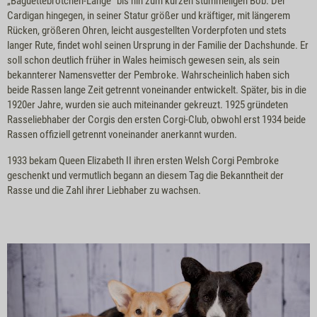
„Baguettebrötchen-Länge“ bis hin zum kurzen stummeligen Bob. Der
Cardigan hingegen, in seiner Statur größer und kräftiger, mit längerem
Rücken, größeren Ohren, leicht ausgestellten Vorderpfoten und stets
langer Rute, findet wohl seinen Ursprung in der Familie der Dachshunde. Er
soll schon deutlich früher in Wales heimisch gewesen sein, als sein
bekannterer Namensvetter der Pembroke. Wahrscheinlich haben sich
beide Rassen lange Zeit getrennt voneinander entwickelt. Später, bis in die
1920er Jahre, wurden sie auch miteinander gekreuzt. 1925 gründeten
Rasseliebhaber der Corgis den ersten Corgi-Club, obwohl erst 1934 beide
Rassen offiziell getrennt voneinander anerkannt wurden.
1933 bekam Queen Elizabeth II ihren ersten Welsh Corgi Pembroke
geschenkt und vermutlich begann an diesem Tag die Bekanntheit der
Rasse und die Zahl ihrer Liebhaber zu wachsen.