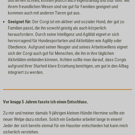
und lernen schnell, können jedoch auch eigenständig und stur sein. Mit
ihrem freundlichen Wesen sind sie gut für Familien geeignet und
kommen auch mit anderen Tieren gut aus.
Geeignet für:
Der Corgi ist ein aktiver und sozialer Hund, der gut zu
Familien passt, die ihn sowohl geistig als auch körperlich
herausfordern. Durch seine Intelligenz und Agilität eignet er sich
hervorragend für Hundesportarten und Aktivitäten wie Agility oder
Obedience. Aufgrund seiner Neugier und seines Arbeitswillens eignet
sich der Corgi auch gut für Menschen, die ihn in ihre täglichen
Aktivitäten einbinden können. Achten sollte man darauf, dass Corgis
aufgrund ihrer Sturheit klare Erziehung benötigen, um gut in den Alltag
integriert zu werden.
Vor knapp 5 Jahren fasste ich einen Entschluss.
Zu mir und meiner damals 9-jährigen kleinen Hündin Hermine sollte ein
neuer Welpe dazu stoßen. Solch ein Gedanke arbeitet lange in einem!
Jeder der sich bereits einmal für ein Haustier entschieden hat kann mich
sicherlich verstehen.