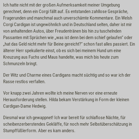
Ich hatte nicht mit der großen Aufmerksamkeit meiner Umgebung
gerechnet, denn ein Corgi fällt auf. Es entstanden zahllose Gespräche,
Fragerunden und manchmal auch unverschämte Kommentare. Ein Welsh
Corgi Cardigan ist ungewöhnlich und in Deutschland selten, daher ist mir
von anhaltenden Autos, über Freudentränen bis hin zu tuschelnden
Passanten mit Sprüchen wie „was ist denn bei dem schief gelaufen“ oder
„hat das Geld nicht mehr für Beine gereicht?“ schon fast alles passiert. Ein
älterer Herr spekulierte einst, ob es sich bei meinem Hund um eine
Kreuzung aus Fuchs und Maus handelte, was mich bis heute zum
Schmunzeln bringt.
Der Witz und Charme eines Cardigans macht süchtig und so war ich der
Rasse restlos verfallen.
Vor knapp zwei Jahren wollte ich meine Nerven vor eine erneute
Herausforderung stellen. Hilda bekam Verstärkung in Form der kleinen
Cardigan-Dame Hedwig.
Diesmal war ich gewappnet! Ich war bereit für schlaflose Nächte, für
scheibenzerberstendes Gekläffe, für noch mehr Selbstüberschätzung in
Stumpffüßlerform. Aber es kam anders.