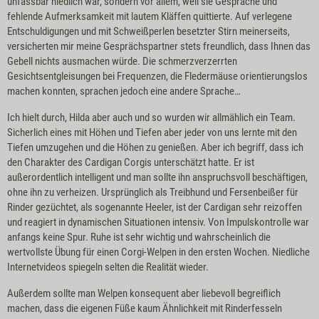
unfassbar niedlich war, sondern vor allem, weil sie Gespräche und
fehlende Aufmerksamkeit mit lautem Kläffen quittierte. Auf verlegene
Entschuldigungen und mit Schweißperlen besetzter Stirn meinerseits,
versicherten mir meine Gesprächspartner stets freundlich, dass Ihnen das
Gebell nichts ausmachen würde. Die schmerzverzerrten
Gesichtsentgleisungen bei Frequenzen, die Fledermäuse orientierungslos
machen konnten, sprachen jedoch eine andere Sprache…
Ich hielt durch, Hilda aber auch und so wurden wir allmählich ein Team.
Sicherlich eines mit Höhen und Tiefen aber jeder von uns lernte mit den
Tiefen umzugehen und die Höhen zu genießen. Aber ich begriff, dass ich
den Charakter des Cardigan Corgis unterschätzt hatte. Er ist
außerordentlich intelligent und man sollte ihn anspruchsvoll beschäftigen,
ohne ihn zu verheizen. Ursprünglich als Treibhund und Fersenbeißer für
Rinder gezüchtet, als sogenannte Heeler, ist der Cardigan sehr reizoffen
und reagiert in dynamischen Situationen intensiv. Von Impulskontrolle war
anfangs keine Spur. Ruhe ist sehr wichtig und wahrscheinlich die
wertvollste Übung für einen Corgi-Welpen in den ersten Wochen. Niedliche
Internetvideos spiegeln selten die Realität wieder.
Außerdem sollte man Welpen konsequent aber liebevoll begreiflich
machen, dass die eigenen Füße kaum Ähnlichkeit mit Rinderfesseln