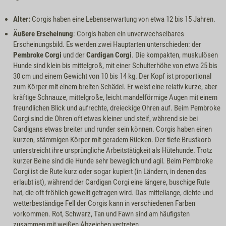
Alter:
Corgis haben eine Lebenserwartung von etwa 12 bis 15 Jahren.
Äußere Erscheinung
: Corgis haben ein unverwechselbares
Erscheinungsbild. Es werden zwei Hauptarten unterschieden: der
Pembroke Corgi
und der
Cardigan Corgi
. Die kompakten, muskulösen
Hunde sind klein bis mittelgroß, mit einer Schulterhöhe von etwa 25 bis
30 cm und einem Gewicht von 10 bis 14 kg. Der Kopf ist proportional
zum Körper mit einem breiten Schädel. Er weist eine relativ kurze, aber
kräftige Schnauze, mittelgroße, leicht mandelförmige Augen mit einem
freundlichen Blick und aufrechte, dreieckige Ohren auf. Beim Pembroke
Corgi sind die Ohren oft etwas kleiner und steif, während sie bei
Cardigans etwas breiter und runder sein können. Corgis haben einen
kurzen, stämmigen Körper mit geradem Rücken. Der tiefe Brustkorb
unterstreicht ihre ursprüngliche Arbeitstätigkeit als Hütehunde. Trotz
kurzer Beine sind die Hunde sehr beweglich und agil. Beim Pembroke
Corgi ist die Rute kurz oder sogar kupiert (in Ländern, in denen das
erlaubt ist), während der Cardigan Corgi eine längere, buschige Rute
hat, die oft fröhlich gewellt getragen wird. Das mittellange, dichte und
wetterbeständige Fell der Corgis kann in verschiedenen Farben
vorkommen. Rot, Schwarz, Tan und Fawn sind am häufigsten
zusammen mit weißen Abzeichen vertreten.