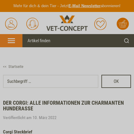
Mehr für dich & dein Tier - Jetzt
E-Mail Newsletter
abonnieren!
Anmelden
Unser
Merkliste
Warenkorb
Service
Menü
Such
<< Startseite
OK
DER CORGI: ALLE INFORMATIONEN ZUR CHARMANTEN
HUNDERASSE
Veröffentlicht am 10. März 2022
Corgi Steckbrief