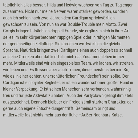
tatsächlich alles besser. Hilda und Hedwig wuchsen von Tag zu Tag enger
zusammen. Nicht nur meine Nerven waren stärker geworden, sondern
auch ich schien nach zwei Jahren dem Cardigan sprichwörtlich
gewachsen zu sein. Von nun an war Double-Trouble mein Motto. Zwei
Corgis bringen tatsächlich doppelt Freude, sie ergänzen sich in ihrer Art,
sei es im sehr körperbetonten ruppigen Spiel oder in ruhigen Momenten
der gegenseitigen Fellpflege. Sie sprechen wortwörtlich die gleiche
Sprache. Natürlich bringen zwei Cardigans einen auch doppelt so schnell
an seine Grenzen aber dafür erfüllt mich das Zusammenleben immer
mehr. Mittlerweile sind wir ein eingespieltes Team, wir lachen, wir streiten,
wir lieben uns. Es flossen aber auch Tränen, diese meistens bei mir. So,
wie es in einer echten, unerschütterlichen Freundschaft sein sollte. Der
Cardigan ist ein loyaler Begleiter, er ist ein wunderschöner großer Hund in
kleiner Verpackung. Er ist seinen Menschen sehr verbunden, wahnsinnig
treu und für jede Aktivität zu haben. Auch der Partyclown gelingt ihm stets
ausgezeichnet. Dennoch bleibt er ein Freigeist mit starkem Charakter, der
gerne auch eigene Entscheidungen trifft. Gemeinsam bringt uns
mittlerweile fast nichts mehr aus der Ruhe –Außer Nachbars Katze.