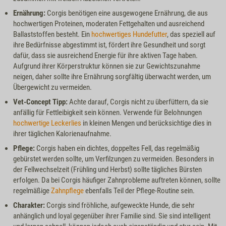
Ernährung:
Corgis benötigen eine ausgewogene Ernährung, die aus
hochwertigen Proteinen, moderaten Fettgehalten und ausreichend
Ballaststoffen besteht. Ein
hochwertiges Hundefutter
, das speziell auf
ihre Bedürfnisse abgestimmt ist, fördert ihre Gesundheit und sorgt
dafür, dass sie ausreichend Energie für ihre aktiven Tage haben.
Aufgrund ihrer Körperstruktur können sie zur Gewichtszunahme
neigen, daher sollte ihre Ernährung sorgfältig überwacht werden, um
Übergewicht zu vermeiden.
Vet-Concept Tipp:
Achte darauf, Corgis nicht zu überfüttern, da sie
anfällig für Fettleibigkeit sein können. Verwende für Belohnungen
hochwertige Leckerlies
in kleinen Mengen und berücksichtige dies in
ihrer täglichen Kalorienaufnahme.
Pflege:
Corgis haben ein dichtes, doppeltes Fell, das regelmäßig
gebürstet werden sollte, um Verfilzungen zu vermeiden. Besonders in
der Fellwechselzeit (Frühling und Herbst) sollte tägliches Bürsten
erfolgen. Da bei Corgis häufiger Zahnprobleme auftreten können, sollte
regelmäßige
Zahnpflege
ebenfalls Teil der Pflege-Routine sein.
Charakter:
Corgis sind fröhliche, aufgeweckte Hunde, die sehr
anhänglich und loyal gegenüber ihrer Familie sind. Sie sind intelligent