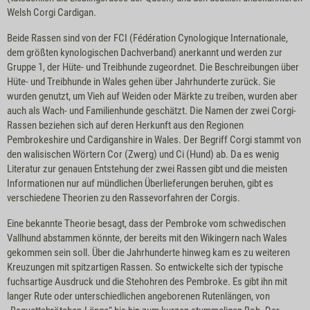
Welsh Corgi Cardigan.
Beide Rassen sind von der FCI (Fédération Cynologique Internationale,
dem größten kynologischen Dachverband) anerkannt und werden zur
Gruppe 1, der Hüte- und Treibhunde zugeordnet. Die Beschreibungen über
Hüte- und Treibhunde in Wales gehen über Jahrhunderte zurück. Sie
wurden genutzt, um Vieh auf Weiden oder Märkte zu treiben, wurden aber
auch als Wach- und Familienhunde geschätzt. Die Namen der zwei Corgi-
Rassen beziehen sich auf deren Herkunft aus den Regionen
Pembrokeshire und Cardiganshire in Wales. Der Begriff Corgi stammt von
den walisischen Wörtern Cor (Zwerg) und Ci (Hund) ab. Da es wenig
Literatur zur genauen Entstehung der zwei Rassen gibt und die meisten
Informationen nur auf mündlichen Überlieferungen beruhen, gibt es
verschiedene Theorien zu den Rassevorfahren der Corgis.
Eine bekannte Theorie besagt, dass der Pembroke vom schwedischen
Vallhund abstammen könnte, der bereits mit den Wikingern nach Wales
gekommen sein soll. Über die Jahrhunderte hinweg kam es zu weiteren
Kreuzungen mit spitzartigen Rassen. So entwickelte sich der typische
fuchsartige Ausdruck und die Stehohren des Pembroke. Es gibt ihn mit
langer Rute oder unterschiedlichen angeborenen Rutenlängen, von