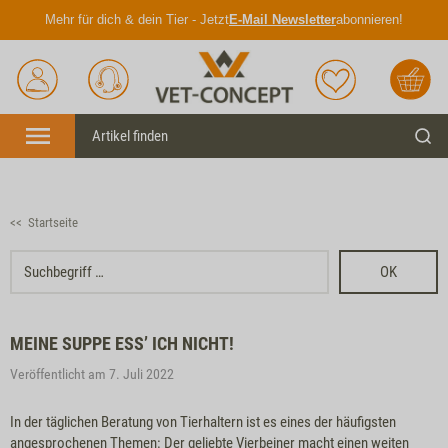
Mehr für dich & dein Tier - Jetzt
E-Mail Newsletter
abonnieren!
Anmelden
Unser
Merkliste
Warenkorb
Service
Menü
Such
<< Startseite
OK
MEINE SUPPE ESS’ ICH NICHT!
Veröffentlicht am 7. Juli 2022
In der täglichen Beratung von Tierhaltern ist es eines der häufigsten
angesprochenen Themen: Der geliebte Vierbeiner macht einen weiten