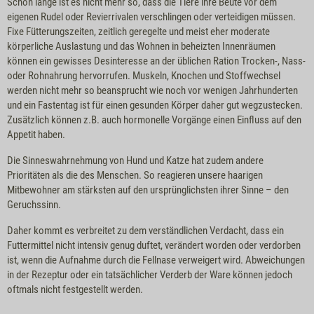
Schon lange ist es nicht mehr so, dass die Tiere ihre Beute vor dem
eigenen Rudel oder Revierrivalen verschlingen oder verteidigen müssen.
Fixe Fütterungszeiten, zeitlich geregelte und meist eher moderate
körperliche Auslastung und das Wohnen in beheizten Innenräumen
können ein gewisses Desinteresse an der üblichen Ration Trocken-, Nass-
oder Rohnahrung hervorrufen. Muskeln, Knochen und Stoffwechsel
werden nicht mehr so beansprucht wie noch vor wenigen Jahrhunderten
und ein Fastentag ist für einen gesunden Körper daher gut wegzustecken.
Zusätzlich können z.B. auch hormonelle Vorgänge einen Einfluss auf den
Appetit haben.
Die Sinneswahrnehmung von Hund und Katze hat zudem andere
Prioritäten als die des Menschen. So reagieren unsere haarigen
Mitbewohner am stärksten auf den ursprünglichsten ihrer Sinne – den
Geruchssinn.
Daher kommt es verbreitet zu dem verständlichen Verdacht, dass ein
Futtermittel nicht intensiv genug duftet, verändert worden oder verdorben
ist, wenn die Aufnahme durch die Fellnase verweigert wird. Abweichungen
in der Rezeptur oder ein tatsächlicher Verderb der Ware können jedoch
oftmals nicht festgestellt werden.