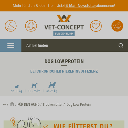
Mehr für dich & dein Tier - Jetzt
E-Mail Newsletter
abonnieren!
Anmelden
Unser
Merkliste
Warenkorb
Service
FÜR DEN HUND
Menü
Such
DOG LOW PROTEIN
BEI CHRONISCHER NIERENINSUFFIZIENZ
↩
FÜR DEN HUND
Trockenfutter
Dog Low Protein