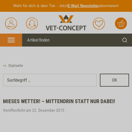
Mehr für dich & dein Tier - Jetzt
E-Mail Newsletter
abonnieren!
Anmelden
Unser
Merkliste
Warenkorb
Service
Menü
Such
<< Startseite
OK
MIESES WETTER! – MITTENDRIN STATT NUR DABEI!
Veröffentlicht am 22. Dezember 2015