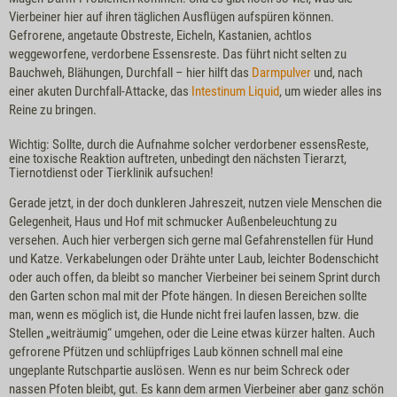
Vierbeiner hier auf ihren täglichen Ausflügen aufspüren können.
Gefrorene, angetaute Obstreste, Eicheln, Kastanien, achtlos
weggeworfene, verdorbene Essensreste. Das führt nicht selten zu
Bauchweh, Blähungen, Durchfall – hier hilft das
Darmpulver
und, nach
einer akuten Durchfall-Attacke, das
Intestinum Liquid
, um wieder alles ins
Reine zu bringen.
Wichtig: Sollte, durch die Aufnahme solcher verdorbener essensReste,
eine toxische Reaktion auftreten, unbedingt den nächsten Tierarzt,
Tiernotdienst oder Tierklinik aufsuchen!
Gerade jetzt, in der doch dunkleren Jahreszeit, nutzen viele Menschen die
Gelegenheit, Haus und Hof mit schmucker Außenbeleuchtung zu
versehen. Auch hier verbergen sich gerne mal Gefahrenstellen für Hund
und Katze. Verkabelungen oder Drähte unter Laub, leichter Bodenschicht
oder auch offen, da bleibt so mancher Vierbeiner bei seinem Sprint durch
den Garten schon mal mit der Pfote hängen. In diesen Bereichen sollte
man, wenn es möglich ist, die Hunde nicht frei laufen lassen, bzw. die
Stellen „weiträumig“ umgehen, oder die Leine etwas kürzer halten. Auch
gefrorene Pfützen und schlüpfriges Laub können schnell mal eine
ungeplante Rutschpartie auslösen. Wenn es nur beim Schreck oder
nassen Pfoten bleibt, gut. Es kann dem armen Vierbeiner aber ganz schön