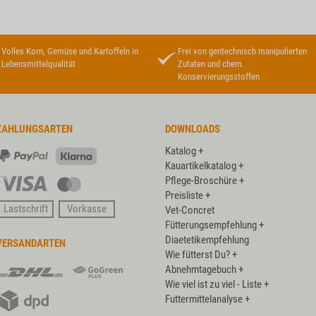
Volles Korn, Gemüse und Kartoffeln in
Frei von gentechnisch manipulierten
Lebensmittelqualität
Zutaten und chem.
Konservierungsstoffen
ZAHLUNGSARTEN
DOWNLOADS
Katalog +
PayPal
Klarna
Kauartikelkatalog +
Pflege-Broschüre +
Visa
Master
Preisliste +
Card
Lastschrift
Vorkasse
Vet-Concret
Fütterungsempfehlung +
Diaetetikempfehlung
VERSANDARTEN
Wie fütterst Du? +
DHL
DHL
Abnehmtagebuch +
GoGreen
Wie viel ist zu viel - Liste +
DPD
Plus
Futtermittelanalyse +