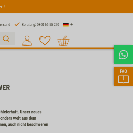
en!
Land
Versand
Beratung: 0800-66 55 220
Warenkorb
Suche 1
FAQ
WER
chleierhaft. Unser neues
esonders weit aus dem
gnen, auch nicht beschweren