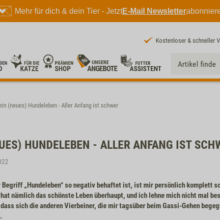
Mehr für dich & dein Tier - Jetzt
E-Mail Newsletter
abonnier
Kostenloser & schneller 
ein (neues) Hundeleben - Aller Anfang ist schwer
EUES) HUNDELEBEN - ALLER ANFANG IST SCH
022
Begriff „Hundeleben“ so negativ behaftet ist, ist mir persönlich komplett s
 hat nämlich das schönste Leben überhaupt, und ich lehne mich nicht mal b
 dass sich die anderen Vierbeiner, die mir tagsüber beim Gassi-Gehen bege
.