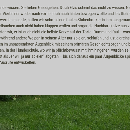
de wissen: Sie lieben Gassigehen. Doch Elvis scheint das nicht zu wissen: N
r Vierbeiner weder nach vorne noch nach hinten bewegen wollte und letztlich 
werden musste, hatten wir schon einen faulen Stubenhocker in ihm ausgemach
isuchen auch nicht haben klappen wollen und sogar die Nachbarskatze aus z
hten wir, er ist auch nicht die hellste Kerze auf der Torte. Dumm und faul – 
 während andere Welpen in seinem Alter nur spielen, schlafen und lustig dreins
n im unpassendsten Augenblick mit seinem primären Geschlechtsorgan und br
n. In der Hundeschule, wo wir ja pflichtbewusst mit ihm hingehen, wurden sei
ls „er will ja nur spielen“ abgetan – bis sich daraus ein paar Augenblicke spä
“-Ausrufe entwickelten.