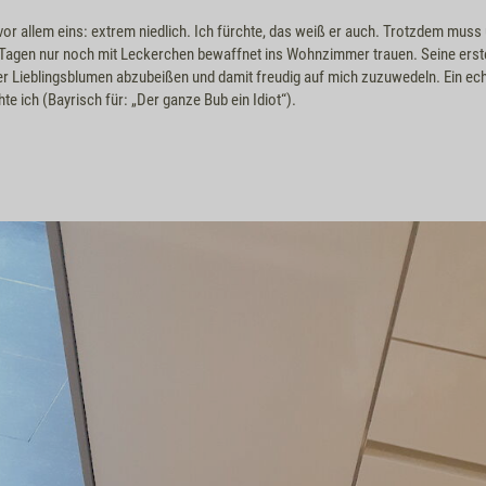
vor allem eins: extrem niedlich. Ich fürchte, das weiß er auch. Trotzdem muss u
n Tagen nur noch mit Leckerchen bewaffnet ins Wohnzimmer trauen. Seine ers
er Lieblingsblumen abzubeißen und damit freudig auf mich zuzuwedeln. Ein ec
e ich (Bayrisch für: „Der ganze Bub ein Idiot“).