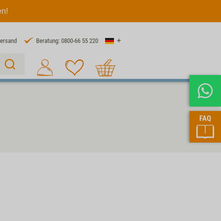
en!
Land
Versand
Beratung: 0800-66 55 220
Warenkorb
Suche 1
FAQ