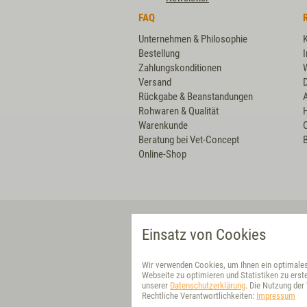
FAQ
Unternehmen & Philosophie
Bestellung
Zahlungskonditionen
Versand
Rückgabe & Beanstandungen
Rohwaren & Qualität
Warenkunde
Beratung bei Vet-Concept
B
Online-Shop
VET-CONCEPT DIREKT
Einsatz von Cookies
Deutschland
Wir verwenden Cookies, um Ihnen ein optimales 
Partner-Shop
Webseite zu optimieren und Statistiken zu erste
unserer
Datenschutzerklärung
. Die Nutzung de
Rechtliche Verantwortlichkeiten:
Netherlands
Impressum