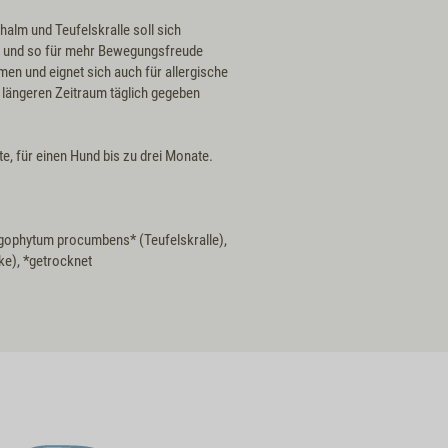
alm und Teufelskralle soll sich
n und so für mehr Bewegungsfreude
n und eignet sich auch für allergische
n längeren Zeitraum täglich gegeben
e, für einen Hund bis zu drei Monate.
gophytum procumbens* (Teufelskralle),
ke), *getrocknet