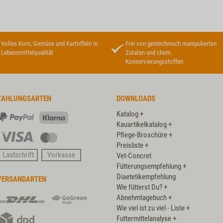
Volles Korn, Gemüse und Kartoffeln in
Frei von gentechnisch manipulierten
Lebensmittelqualität
Zutaten und chem.
Konservierungsstoffen
ZAHLUNGSARTEN
DOWNLOADS
Katalog +
PayPal
Klarna
Kauartikelkatalog +
Pflege-Broschüre +
Visa
Master
Preisliste +
Card
Lastschrift
Vorkasse
Vet-Concret
Fütterungsempfehlung +
Diaetetikempfehlung
VERSANDARTEN
Wie fütterst Du? +
DHL
DHL
Abnehmtagebuch +
GoGreen
Wie viel ist zu viel - Liste +
DPD
Plus
Futtermittelanalyse +