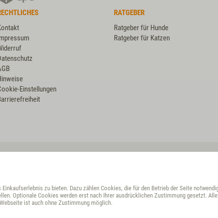
RECHTLICHES
RATGEBER
Kontakt
Ratgeber für Hunde
Impressum
Ratgeber für Katzen
Widerruf
Datenschutz
AGB
Hinweise
Cookie-Einstellungen
arrierefreiheit
VET-CONCEPT HÄNDLER
Croatia
Einkaufserlebnis zu bieten. Dazu zählen Cookies, die für den Betrieb der Seite notwendi
Croatia
llen. Optionale Cookies werden erst nach Ihrer ausdrücklichen Zustimmung gesetzt. Alle 
r Webseite ist auch ohne Zustimmung möglich.
Czech Republic