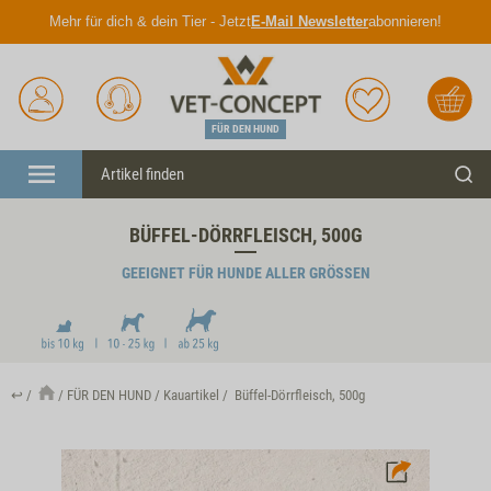
Mehr für dich & dein Tier - Jetzt
E-Mail Newsletter
abonnieren!
Anmelden
Unser
Merkliste
Warenkorb
Service
FÜR DEN HUND
Menü
Such
BÜFFEL-DÖRRFLEISCH, 500G
GEEIGNET FÜR HUNDE ALLER GRÖSSEN
↩
FÜR DEN HUND
Kauartikel
Büffel-Dörrfleisch, 500g