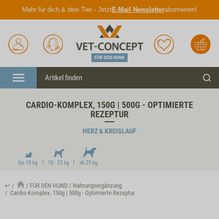
Mehr für dich & dein Tier - Jetzt
E-Mail Newsletter
abonnieren!
Anmelden
Unser
Merkliste
Warenkorb
Service
FÜR DEN HUND
Menü
Such
CARDIO-KOMPLEX, 150G | 500G - OPTIMIERTE
REZEPTUR
HERZ & KREISLAUF
↩
FÜR DEN HUND
Nahrungsergänzung
Cardio-Komplex, 150g | 500g - Optimierte Rezeptur