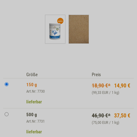
Größe
Preis
150 g
18,90 €*
14,90
€
Art.Nr: 7730
(99,33 EUR / 1 kg)
lieferbar
500 g
46,90 €*
37,50
€
Art.Nr: 7731
(75,00 EUR / 1 kg)
lieferbar