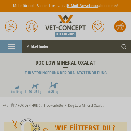
Mehr für dich & dein Tier - Jetzt
E-Mail Newsletter
abonnieren!
Anmelden
Unser
Merkliste
Warenkorb
Service
FÜR DEN HUND
Menü
Such
DOG LOW MINERAL OXALAT
ZUR VERRINGERUNG DER OXALATSTEINBILDUNG
↩
FÜR DEN HUND
Trockenfutter
Dog Low Mineral Oxalat