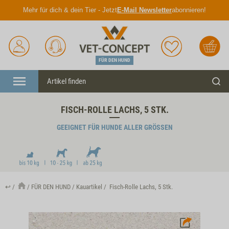
Mehr für dich & dein Tier - Jetzt
E-Mail Newsletter
abonnieren!
Anmelden
Unser
Merkliste
Warenkorb
Service
FÜR DEN HUND
Menü
Such
FISCH-ROLLE LACHS, 5 STK.
GEEIGNET FÜR HUNDE ALLER GRÖSSEN
↩
FÜR DEN HUND
Kauartikel
Fisch-Rolle Lachs, 5 Stk.