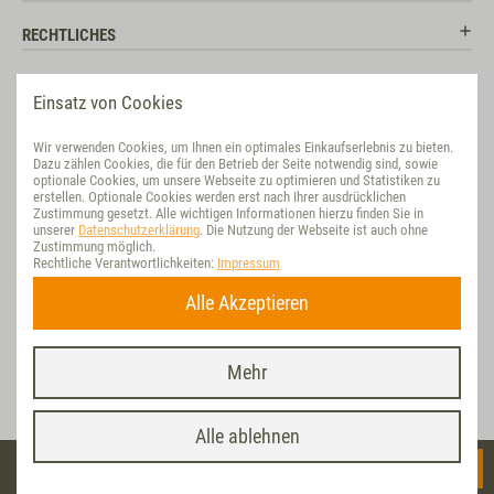
RECHTLICHES
RATGEBER
Einsatz von Cookies
SOCIAL MEDIA
Wir verwenden Cookies, um Ihnen ein optimales Einkaufserlebnis zu bieten.
Dazu zählen Cookies, die für den Betrieb der Seite notwendig sind, sowie
BEWERTUNG
optionale Cookies, um unsere Webseite zu optimieren und Statistiken zu
erstellen. Optionale Cookies werden erst nach Ihrer ausdrücklichen
Zustimmung gesetzt. Alle wichtigen Informationen hierzu finden Sie in
VET-CONCEPT INTERNATIONAL
unserer
Datenschutzerklärung
. Die Nutzung der Webseite ist auch ohne
Zustimmung möglich.
Rechtliche Verantwortlichkeiten:
Impressum
NACHHALTIG
Alle Akzeptieren
VERTRAG WIDERRUFEN
Mehr
Letzte Aktualisierung am 07.08.2026 um 19:17 | * Alle Preise inkl. ges.
MwSt./ zzgl.
Versand
| © Vet Concept, realisiert mit dem D&G-Internet-
Shop powered by WEBSALE AG Shoplösung
Vet-Concept App
x
INSTALLIEREN