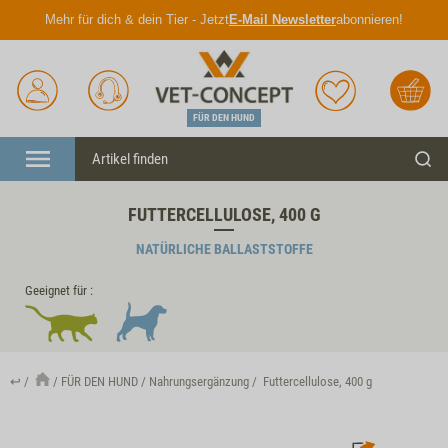
Mehr für dich & dein Tier - Jetzt
E-Mail Newsletter
abonnieren!
Anmelden
Unser
Merkliste
Warenkorb
Service
FÜR DEN HUND
Menü
Such
FUTTERCELLULOSE, 400 G
NATÜRLICHE BALLASTSTOFFE
Geeignet für :
↩
FÜR DEN HUND
Nahrungsergänzung
Futtercellulose, 400 g