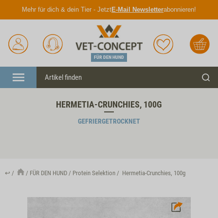
Mehr für dich & dein Tier - Jetzt
E-Mail Newsletter
abonnieren!
Anmelden
Unser
Merkliste
Warenkorb
Service
FÜR DEN HUND
Menü
Such
HERMETIA-CRUNCHIES, 100G
GEFRIERGETROCKNET
↩
FÜR DEN HUND
Protein Selektion
Hermetia-Crunchies, 100g