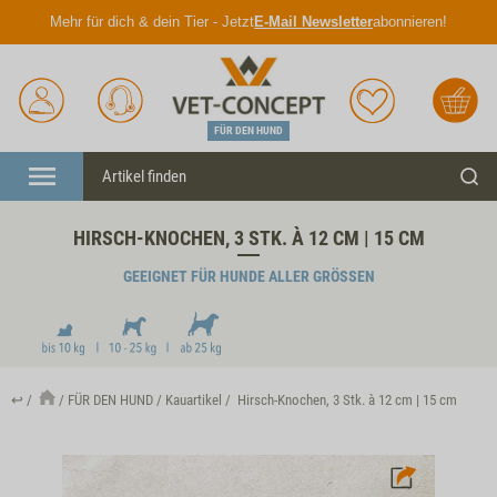
Mehr für dich & dein Tier - Jetzt
E-Mail Newsletter
abonnieren!
Anmelden
Unser
Merkliste
Warenkorb
Service
FÜR DEN HUND
Menü
Such
HIRSCH-KNOCHEN, 3 STK. À 12 CM | 15 CM
GEEIGNET FÜR HUNDE ALLER GRÖSSEN
↩
FÜR DEN HUND
Kauartikel
Hirsch-Knochen, 3 Stk. à 12 cm | 15 cm