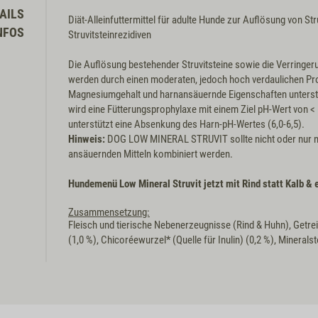
AILS
Diät-Alleinfuttermittel für adulte Hunde zur Auflösung von St
NFOS
Struvitsteinrezidiven
Die Auflösung bestehender Struvitsteine sowie die Verringeru
werden durch einen moderaten, jedoch hoch verdaulichen Pro
Magnesiumgehalt und harnansäuernde Eigenschaften unterstü
wird eine Fütterungsprophylaxe mit einem Ziel pH-Wert von < 
unterstützt eine Absenkung des Harn-pH-Wertes (6,0-6,5).
Hinweis:
DOG LOW MINERAL STRUVIT sollte nicht oder nur nac
ansäuernden Mitteln kombiniert werden.
Hundemenü Low Mineral Struvit jetzt mit Rind statt Kalb &
Zusammensetzung:
Fleisch und tierische Nebenerzeugnisse (Rind & Huhn), Getrei
(1,0 %), Chicoréewurzel* (Quelle für Inulin) (0,2 %), Mineral