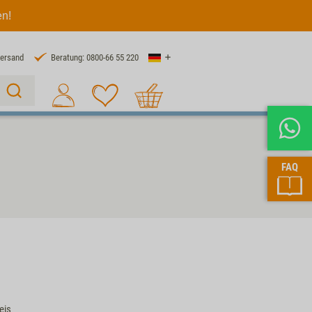
en!
Land
Versand
Beratung: 0800-66 55 220
Warenkorb
Suche 1
FAQ
eis