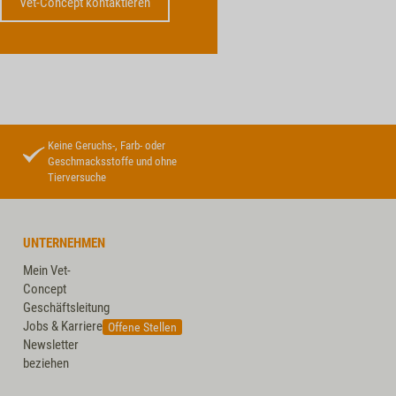
Vet-Concept kontaktieren
Keine Geruchs-, Farb- oder
Geschmacksstoffe und ohne
Tierversuche
UNTERNEHMEN
Mein Vet-
Concept
Geschäftsleitung
Jobs & Karriere
Offene Stellen
Newsletter
beziehen