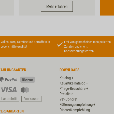
Mehr erfahren
Volles Korn, Gemüse und Kartoffeln in
Frei von gentechnisch manipulierten
Lebensmittelqualität
Zutaten und chem.
Konservierungsstoffen
ZAHLUNGSARTEN
DOWNLOADS
Katalog +
PayPal
Klarna
Kauartikelkatalog +
Pflege-Broschüre +
Visa
Master
Preisliste +
Card
Lastschrift
Vorkasse
Vet-Concret
Fütterungsempfehlung +
Diaetetikempfehlung
VERSANDARTEN