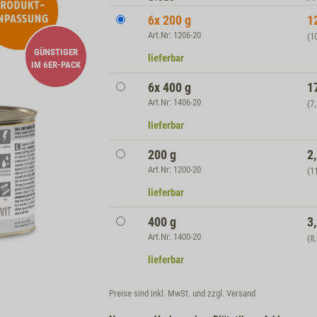
6x 200 g
1
Art.Nr: 1206-20
(1
GÜNSTIGER
lieferbar
IM 6ER-PACK
6x 400 g
1
Art.Nr: 1406-20
(7
lieferbar
200 g
2
Art.Nr: 1200-20
(1
lieferbar
400 g
3
Art.Nr: 1400-20
(8
lieferbar
Preise sind inkl. MwSt. und zzgl.
Versand