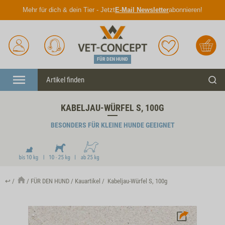
Mehr für dich & dein Tier - Jetzt
E-Mail Newsletter
abonnieren!
Anmelden
Unser
Merkliste
Warenkorb
Service
FÜR DEN HUND
Menü
Such
KABELJAU-WÜRFEL S, 100G
BESONDERS FÜR KLEINE HUNDE GEEIGNET
↩
FÜR DEN HUND
Kauartikel
Kabeljau-Würfel S, 100g