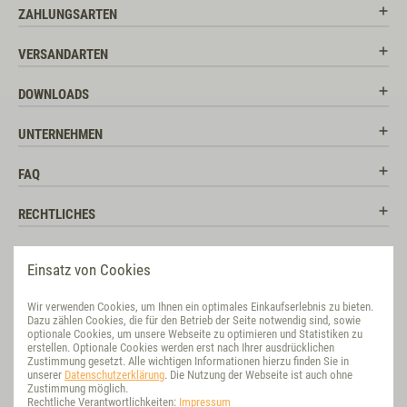
ZAHLUNGSARTEN
VERSANDARTEN
DOWNLOADS
UNTERNEHMEN
FAQ
RECHTLICHES
RATGEBER
Einsatz von Cookies
SOCIAL MEDIA
Wir verwenden Cookies, um Ihnen ein optimales Einkaufserlebnis zu bieten.
Dazu zählen Cookies, die für den Betrieb der Seite notwendig sind, sowie
BEWERTUNG
optionale Cookies, um unsere Webseite zu optimieren und Statistiken zu
erstellen. Optionale Cookies werden erst nach Ihrer ausdrücklichen
Zustimmung gesetzt. Alle wichtigen Informationen hierzu finden Sie in
VET-CONCEPT INTERNATIONAL
unserer
Datenschutzerklärung
. Die Nutzung der Webseite ist auch ohne
Zustimmung möglich.
Rechtliche Verantwortlichkeiten:
Impressum