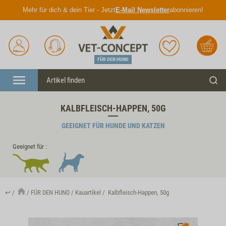
Mehr für dich & dein Tier - Jetzt
E-Mail Newsletter
abonnieren!
Anmelden
Unser
Merkliste
Warenkorb
Service
FÜR DEN HUND
Menü
Such
KALBFLEISCH-HAPPEN, 50G
GEEIGNET FÜR HUNDE UND KATZEN
Geeignet für :
↩
FÜR DEN HUND
Kauartikel
Kalbfleisch-Happen, 50g