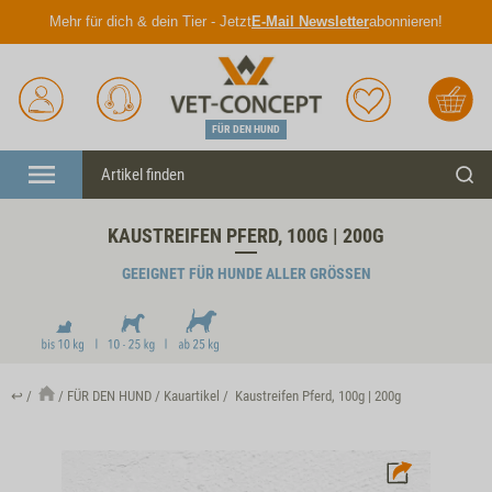
Mehr für dich & dein Tier - Jetzt
E-Mail Newsletter
abonnieren!
Anmelden
Unser
Merkliste
Warenkorb
Service
FÜR DEN HUND
Menü
Such
KAUSTREIFEN PFERD, 100G | 200G
GEEIGNET FÜR HUNDE ALLER GRÖSSEN
↩
FÜR DEN HUND
Kauartikel
Kaustreifen Pferd, 100g | 200g