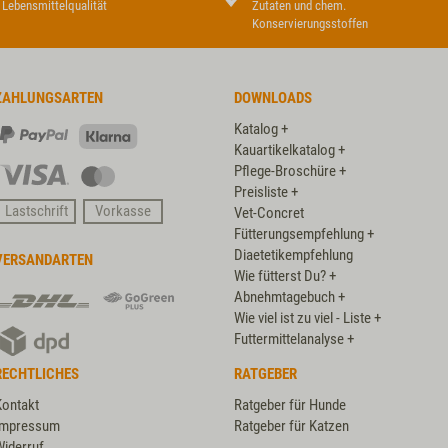
Lebensmittelqualität
Zutaten und chem.
Konservierungsstoffen
ZAHLUNGSARTEN
DOWNLOADS
Katalog +
PayPal
Klarna
Kauartikelkatalog +
Pflege-Broschüre +
Visa
Master
Preisliste +
Card
Lastschrift
Vorkasse
Vet-Concret
Fütterungsempfehlung +
Diaetetikempfehlung
VERSANDARTEN
Wie fütterst Du? +
DHL
DHL
Abnehmtagebuch +
GoGreen
Wie viel ist zu viel - Liste +
DPD
Plus
Futtermittelanalyse +
RECHTLICHES
RATGEBER
Kontakt
Ratgeber für Hunde
Impressum
Ratgeber für Katzen
Widerruf