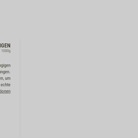
NGEN
, 1000g
ngigen
ungen.
en, um
 echte
tionen