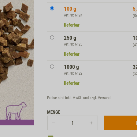
100 g
5
Art.Nr: 6124
(5
lieferbar
250 g
1
Art.Nr: 6125
(4
lieferbar
1000 g
3
Art.Nr: 6122
(3
lieferbar
Preise sind inkl. MwSt. und zzgl.
Versand
MENGE