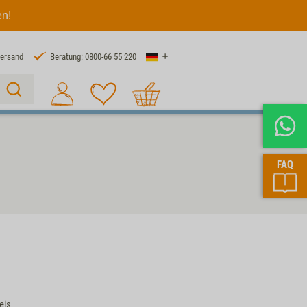
en!
Land
Versand
Beratung: 0800-66 55 220
Warenkorb
Suche 1
FAQ
eis