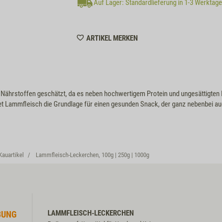
Auf Lager: Standardlieferung in 1-3 Werktag
WISHLIST
ARTIKEL MERKEN
M6124
 Nährstoffen geschätzt, da es neben hochwertigem Protein und ungesättigten 
det Lammfleisch die Grundlage für einen gesunden Snack, der ganz nebenbei a
Kauartikel
Lammfleisch-Leckerchen, 100g | 250g | 1000g
LAMMFLEISCH-LECKERCHEN
BUNG