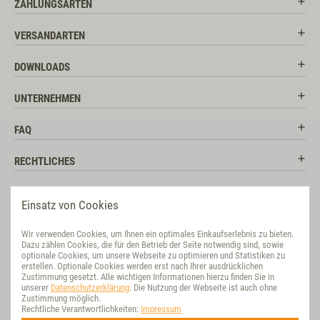
ZAHLUNGSARTEN
VERSANDARTEN
DOWNLOADS
UNTERNEHMEN
FAQ
RECHTLICHES
RATGEBER
Einsatz von Cookies
SOCIAL MEDIA
Wir verwenden Cookies, um Ihnen ein optimales Einkaufserlebnis zu bieten.
Dazu zählen Cookies, die für den Betrieb der Seite notwendig sind, sowie
BEWERTUNG
optionale Cookies, um unsere Webseite zu optimieren und Statistiken zu
erstellen. Optionale Cookies werden erst nach Ihrer ausdrücklichen
Zustimmung gesetzt. Alle wichtigen Informationen hierzu finden Sie in
VET-CONCEPT INTERNATIONAL
unserer
Datenschutzerklärung
. Die Nutzung der Webseite ist auch ohne
Zustimmung möglich.
Rechtliche Verantwortlichkeiten:
Impressum
NACHHALTIG