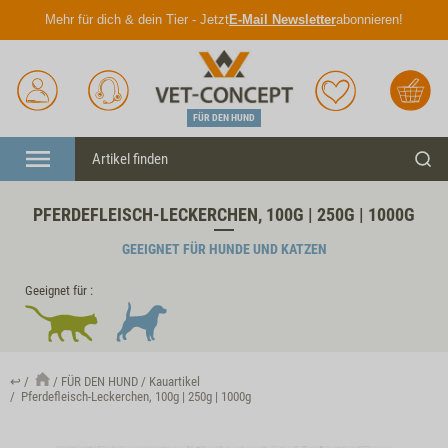
Mehr für dich & dein Tier - Jetzt
E-Mail Newsletter
abonnieren!
Anmelden
Unser
Merkliste
Warenkorb
Service
FÜR DEN HUND
Menü
Such
PFERDEFLEISCH-LECKERCHEN, 100G | 250G | 1000G
GEEIGNET FÜR HUNDE UND KATZEN
Geeignet für :
↩
FÜR DEN HUND
Kauartikel
Pferdefleisch-Leckerchen, 100g | 250g | 1000g