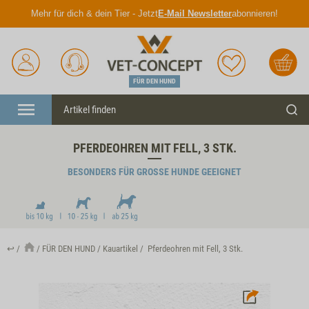
Mehr für dich & dein Tier - Jetzt
E-Mail Newsletter
abonnieren!
Anmelden
Unser
Merkliste
Warenkorb
Service
FÜR DEN HUND
Menü
Such
PFERDEOHREN MIT FELL, 3 STK.
BESONDERS FÜR GROSSE HUNDE GEEIGNET
↩
FÜR DEN HUND
Kauartikel
Pferdeohren mit Fell, 3 Stk.