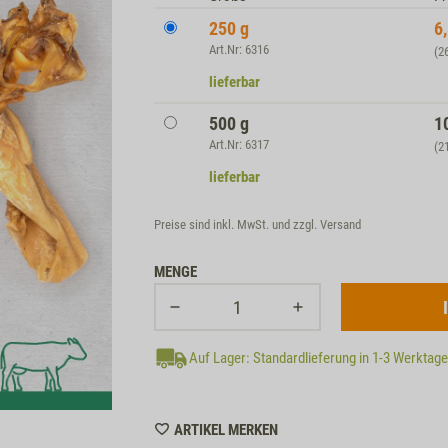
250 g
6
Art.Nr: 6316
(2
lieferbar
500 g
1
Art.Nr: 6317
(2
lieferbar
Preise sind inkl. MwSt. und zzgl.
Versand
MENGE
Auf Lager: Standardlieferung in 1-3 Werktag
WISHLIST
ARTIKEL MERKEN