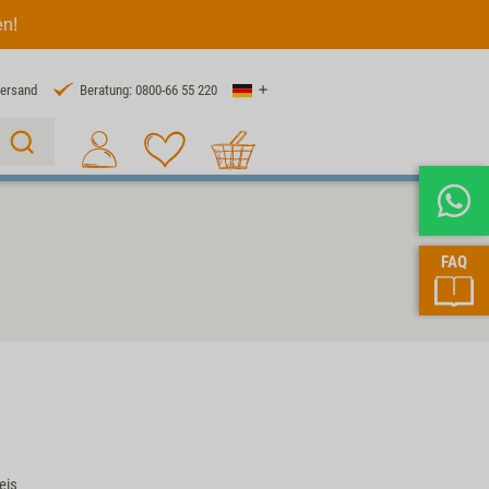
en!
Land
Versand
Beratung: 0800-66 55 220
Warenkorb
Suche 1
FAQ
eis