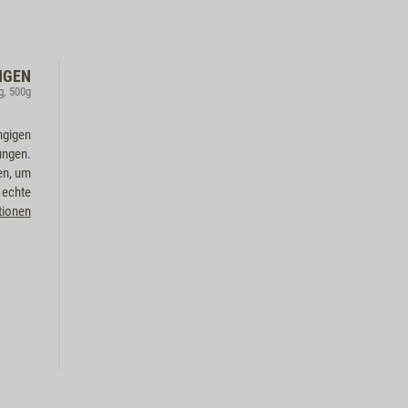
NGEN
g, 500g
ngigen
ungen.
en, um
 echte
tionen