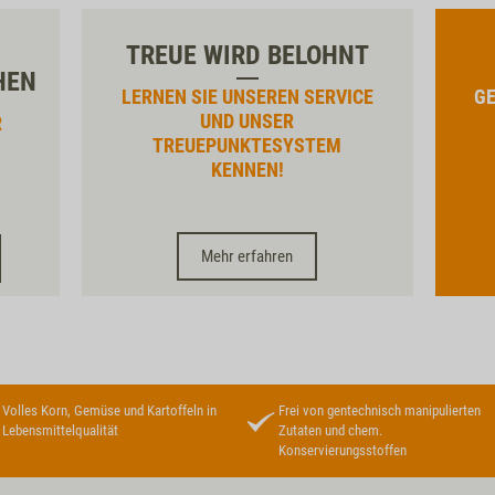
TREUE WIRD BELOHNT
HEN
LERNEN SIE UNSEREN SERVICE
GE
UND UNSER
R
TREUEPUNKTESYSTEM
KENNEN!
Mehr erfahren
Volles Korn, Gemüse und Kartoffeln in
Frei von gentechnisch manipulierten
Lebensmittelqualität
Zutaten und chem.
Konservierungsstoffen