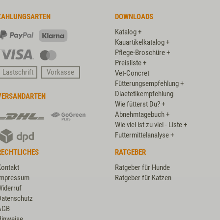
ZAHLUNGSARTEN
DOWNLOADS
Katalog +
PayPal
Klarna
Kauartikelkatalog +
Pflege-Broschüre +
Visa
Master
Preisliste +
Card
Lastschrift
Vorkasse
Vet-Concret
Fütterungsempfehlung +
Diaetetikempfehlung
VERSANDARTEN
Wie fütterst Du? +
DHL
DHL
Abnehmtagebuch +
GoGreen
Wie viel ist zu viel - Liste +
DPD
Plus
Futtermittelanalyse +
RECHTLICHES
RATGEBER
Kontakt
Ratgeber für Hunde
Impressum
Ratgeber für Katzen
Widerruf
Datenschutz
AGB
Hinweise