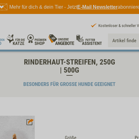
Mehr für dich & dein Tier - Jetzt
E-Mail Newsletter
abonnier
Kostenloser & schneller 
RINDERHAUT-STREIFEN, 250G
| 500G
BESONDERS FÜR GROSSE HUNDE GEEIGNET
Größe
Pr