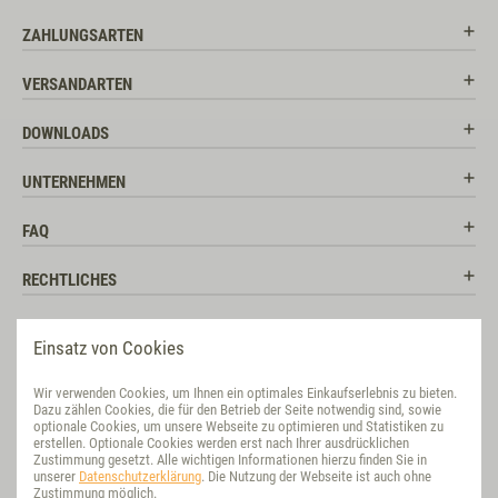
ZAHLUNGSARTEN
VERSANDARTEN
DOWNLOADS
UNTERNEHMEN
FAQ
RECHTLICHES
RATGEBER
Einsatz von Cookies
SOCIAL MEDIA
Wir verwenden Cookies, um Ihnen ein optimales Einkaufserlebnis zu bieten.
Dazu zählen Cookies, die für den Betrieb der Seite notwendig sind, sowie
BEWERTUNG
optionale Cookies, um unsere Webseite zu optimieren und Statistiken zu
erstellen. Optionale Cookies werden erst nach Ihrer ausdrücklichen
Zustimmung gesetzt. Alle wichtigen Informationen hierzu finden Sie in
VET-CONCEPT INTERNATIONAL
unserer
Datenschutzerklärung
. Die Nutzung der Webseite ist auch ohne
Zustimmung möglich.