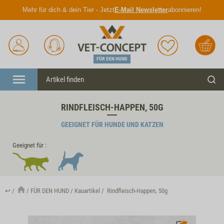
Mehr für dich & dein Tier - Jetzt
E-Mail Newsletter
abonnieren!
Anmelden
Unser
Merkliste
Warenkorb
Service
FÜR DEN HUND
Menü
Such
RINDFLEISCH-HAPPEN, 50G
GEEIGNET FÜR HUNDE UND KATZEN
Geeignet für :
↩
FÜR DEN HUND
Kauartikel
Rindfleisch-Happen, 50g