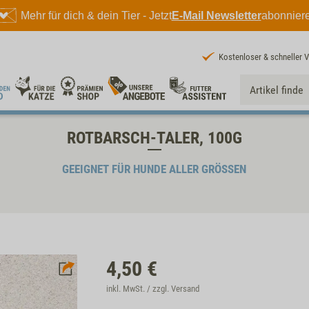
Mehr für dich & dein Tier - Jetzt
E-Mail Newsletter
abonnier
Kostenloser & schneller 
ROTBARSCH-TALER, 100G
GEEIGNET FÜR HUNDE ALLER GRÖSSEN
4,50
€
inkl. MwSt. / zzgl.
Versand