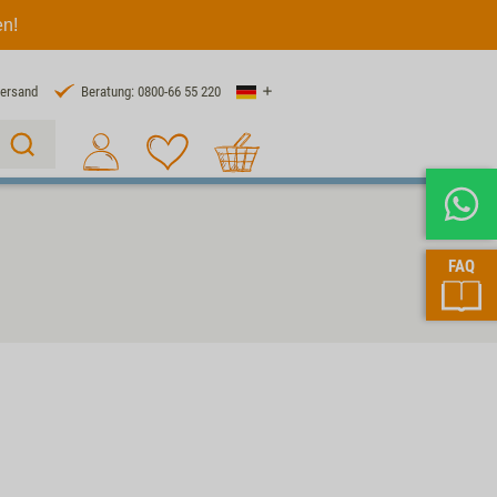
en!
Land
Versand
Beratung: 0800-66 55 220
Warenkorb
Suche 1
FAQ