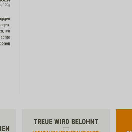
r, 100g
ngigen
ungen.
en, um
 echte
tionen
TREUE WIRD BELOHNT
HEN