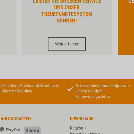
LERNEN SIE UNSEREN SERVICE
GE
UND UNSER
R
TREUEPUNKTESYSTEM
KENNEN!
Mehr erfahren
Volles Korn, Gemüse und Kartoffeln in
Frei von gentechnisch manipulierten
Lebensmittelqualität
Zutaten und chem.
Konservierungsstoffen
ZAHLUNGSARTEN
DOWNLOADS
Katalog +
PayPal
Klarna