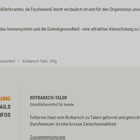
eißlieferanten, da Fischeiweiß leicht verdaulich ist und für den Organismus un
 das Immunsystem und die Gelenkgesundheit - eine attraktive Abwechslung zu
Kauartikel
Rotbarsch-Taler, 100g
ROTBARSCH-TALER
BUNG
Einzelfuttermittel für Hunde
AILS
NFOS
Fettarme Haut vom Rotbarsch zu Talern geformt und getrockn
Durchmesser ist eine krosse Zwischenmahlzeit.
Zusammensetzung: