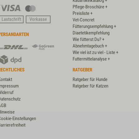
Kauartikelkatalog +
Pflege-Broschüre +
Visa
Master
Preisliste +
Card
Lastschrift
Vorkasse
Vet-Concret
Fütterungsempfehlung +
Diaetetikempfehlung
VERSANDARTEN
Wie fütterst Du? +
DHL
DHL
Abnehmtagebuch +
GoGreen
Wie viel ist zu viel - Liste +
DPD
Plus
Futtermittelanalyse +
RECHTLICHES
RATGEBER
Kontakt
Ratgeber für Hunde
Impressum
Ratgeber für Katzen
Widerruf
Datenschutz
AGB
Hinweise
Cookie-Einstellungen
arrierefreiheit