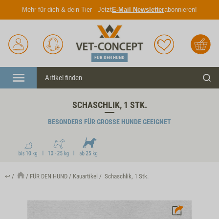
Mehr für dich & dein Tier - Jetzt
E-Mail Newsletter
abonnieren!
Anmelden
Unser
Merkliste
Warenkorb
Service
FÜR DEN HUND
Menü
Such
SCHASCHLIK, 1 STK.
BESONDERS FÜR GROSSE HUNDE GEEIGNET
↩
FÜR DEN HUND
Kauartikel
Schaschlik, 1 Stk.