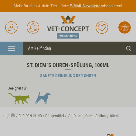
Mehr für dich & dein Tier - Jetzt
E-Mail Newsletter
abonnieren!
Anmelden
Unser
Merkliste
Warenkorb
Service
FÜR DEN HUND
Menü
Such
ST. DIEM´S OHREN-SPÜLUNG, 100ML
SANFTE REINIGUNG DER OHREN
Geeignet für :
↩
FÜR DEN HUND
Pflegemittel
St. Diem´s Ohren-Spülung, 100ml