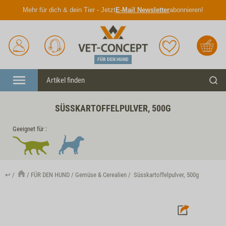
Mehr für dich & dein Tier - Jetzt
E-Mail Newsletter
abonnieren!
Anmelden
Unser
Merkliste
Warenkorb
Service
FÜR DEN HUND
Menü
Such
SÜSSKARTOFFELPULVER, 500G
Geeignet für :
↩
FÜR DEN HUND
Gemüse & Cerealien
Süsskartoffelpulver, 500g