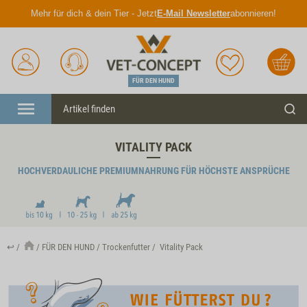
Mehr für dich & dein Tier - Jetzt
E-Mail Newsletter
abonnieren!
Anmelden
Unser
Merkliste
Warenkorb
Service
FÜR DEN HUND
Menü
Such
VITALITY PACK
HOCHVERDAULICHE PREMIUMNAHRUNG FÜR HÖCHSTE ANSPRÜCHE
↩
FÜR DEN HUND
Trockenfutter
Vitality Pack