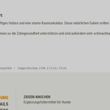
M6261
VE
ftiges Gebiss und eine starke Kaumuskulatur. Diese natürlichen Gaben sollten 
können so die Zahngesundheit unterstützen und sind außerdem sehr schmackha
Kauartikel
Ziegen-Knochen, 3 Stk. à 12 cm | 15 cm
ZIEGEN-KNOCHEN
BUNG
Ergänzungsfuttermittel für Hunde
AILS