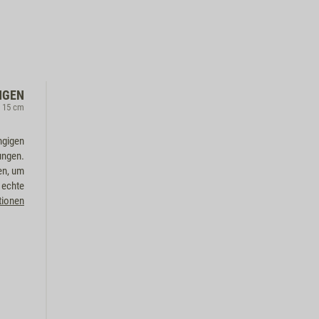
NGEN
, 15 cm
ngigen
ungen.
en, um
 echte
tionen