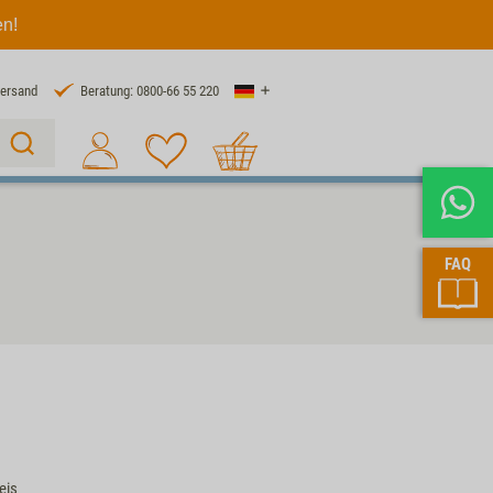
en!
Land
Versand
Beratung: 0800-66 55 220
Warenkorb
Suche 1
FAQ
eis