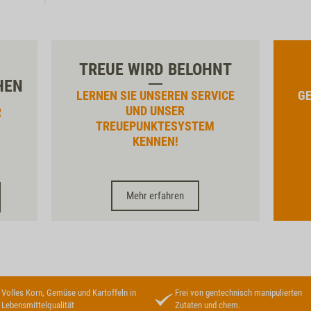
TREUE WIRD BELOHNT
HEN
LERNEN SIE UNSEREN SERVICE
GE
UND UNSER
R
TREUEPUNKTESYSTEM
KENNEN!
Mehr erfahren
Volles Korn, Gemüse und Kartoffeln in
Frei von gentechnisch manipulierten
Lebensmittelqualität
Zutaten und chem.