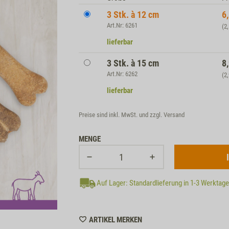
3 Stk. à 12 cm
6
Art.Nr: 6261
(2
lieferbar
3 Stk. à 15 cm
8
Art.Nr: 6262
(2
lieferbar
Preise sind inkl. MwSt. und zzgl.
Versand
MENGE
Auf Lager: Standardlieferung in 1-3 Werktag
WISHLIST
ARTIKEL MERKEN