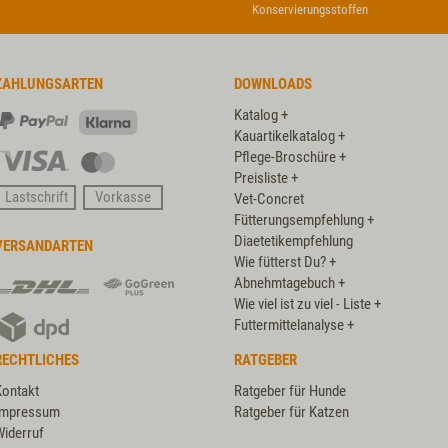
Konservierungsstoffen
ZAHLUNGSARTEN
DOWNLOADS
Katalog +
PayPal
Klarna
Kauartikelkatalog +
Pflege-Broschüre +
Visa
Master
Preisliste +
Card
Lastschrift
Vorkasse
Vet-Concret
Fütterungsempfehlung +
Diaetetikempfehlung
VERSANDARTEN
Wie fütterst Du? +
DHL
DHL
Abnehmtagebuch +
GoGreen
Wie viel ist zu viel - Liste +
DPD
Plus
Futtermittelanalyse +
RECHTLICHES
RATGEBER
Kontakt
Ratgeber für Hunde
Impressum
Ratgeber für Katzen
Widerruf